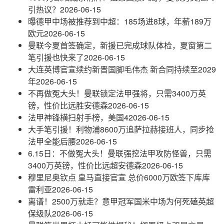
引热议？
2026-06-15
曝德甲中场被推荐到中超：185场进8球，年薪189万
欧元
2026-06-15
曼联今夏首签确定，新援已完成球队体检，夏窗第二
笔引援也快来了
2026-06-15
大连英博官宣续约新晋国脚毛伟杰 新合同持续至2029
年
2026-06-15
不再做冤大头！曼联锁定法甲强将，只需3400万英
镑，性价比远胜安德森
2026-06-15
法甲神锋横扫射手榜，美国4
2026-06-15
大手笔引援！利物浦8600万追萨拉赫接班人，同步抢
法甲全能后腰
2026-06-15
6.15日：不做冤大头！曼联强挖法甲攻防怪兽，只需
3400万英镑，性价比远超安德森
2026-06-15
穆里尼奥钦点 皇马直接官宣 总价6000万欧签下库库
雷利亚
2026-06-15
离谱！2500万就走？意甲冠军国米中场为何死磕英超
保级队
2026-06-15