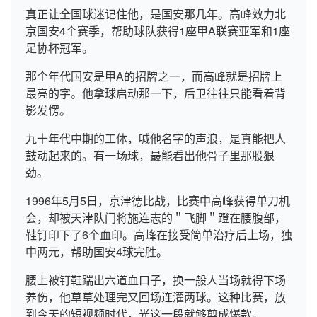
真正让全国球迷记住他，是国安那几年。高峰效力北
京国安4个赛季，帮助球队获得1座甲A联赛亚军和1座
足协杯冠军。
那个年代国安是甲A的招牌之一，而高峰就是招牌上
最亮的字。他拿球启动那一下，后卫往往只能看着背
影发愣。
九十年代中期的工体，喊他名字的声浪，是真能把人
鼓动起来的。有一场球，最能看出他骨子里那股狠
劲。
1996年5月5日，京津德比战，比赛中高峰获得单刀机
会，却被天津队门将施连志的＂飞脚＂蹬在腰腹部，
鞋钉印下了6个血印。高峰在接受简单治疗后上场，独
中两元，帮助国安4球完胜。
腰上被钉鞋踹出六道血口子，换一般人当场就得下场
养伤，他草草处理完又回场连灌两球。这种比赛，放
到今天的短视频时代，光这一段就够剪成爆款。