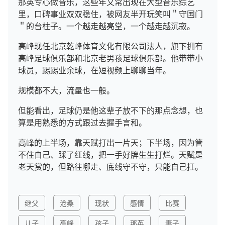
那英专心做音乐，这些年又常出现在大型音乐综艺
里，口碑事业双双稳住，被网友半开玩笑叫＂守国门
＂的台柱子。一个越走越亮堂，一个越走越沉寂。
高峰现任北京乾峰体育文化有限公司法人，旗下拥有
高峰足球俱乐部和北京老男孩足球俱乐部。他带带小
球员，踢踢业余球，在短视频上聊聊当年。
规模都不大，流量也一般。
但能看出，足球仍是他这辈子放不下的那点念想，也
算是用熟悉的方式跟过去握手言和。
高峰的上半场，靠天赋打出一片天；下半场，因为管
不住自己、踩了红线，把一手好牌生生打烂。天赋是
老天赏的，但路往哪走、底线守不守，只能自己扛。
继父
沧桑
现状
感情
比赛
儿子
高峰
孩子
那英
妻子