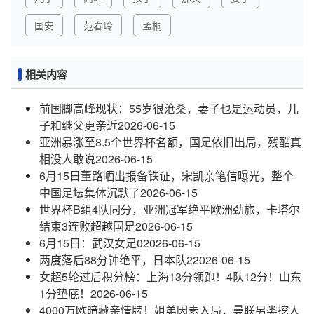
国安
范春玲
孟桐
相关内容
前国脚高峰现状：55岁很沧桑，妻子也是运动员，儿
子和继父更亲近
2026-06-15
亚洲暴涨至8.5个世界杯名额，国足依旧出局，残酷真
相没人敢说
2026-06-15
6月15日董路晒出报备铁证，宋凯亲笔信曝光，整个
中国足坛集体沉默了
2026-06-15
世界杯B组4队同分，亚洲冠军绝平欧洲劲旅，卡塔尔
结束3连败超越国足
2026-06-15
6月15日：武汉女足0
2026-06-15
两度落后88分钟绝平，日本队2
2026-06-15
女超5轮过后积分榜：上海13分领跑！4队12分！山东
1分垫底！
2026-06-15
4000万欧暗藏亲情牌！姐弟因素入局，曼联另类挖人