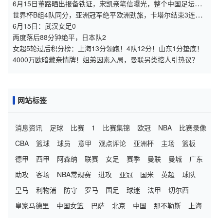
说
6月15日董路晒出报备铁证，宋凯亲笔信曝光，整个中国足坛集
体沉默了
世界杯B组4队同分，亚洲冠军绝平欧洲劲旅，卡塔尔结束3连败
超越国足
6月15日：武汉女足0
两度落后88分钟绝平，日本队2
女超5轮过后积分榜：上海13分领跑！4队12分！山东1分垫底！
4000万欧暗藏亲情牌！姐弟因素入局，曼联另类挖人引热议？
网站标签
消息资讯
足球
比赛
1
比赛集锦
欧冠
NBA
比赛录像
CBA
篮球
球员
意甲
观点评论
亚洲杯
主场
篮板
德甲
西甲
阿森纳
联赛
女足
赛季
曼联
曼城
广东
助攻
客场
NBA常规赛
进攻
亚冠
国米
英超
球队
皇马
利物浦
防守
罗马
国足
球迷
法甲
切尔西
皇家马德里
中国女篮
巴萨
北京
中国
那不勒斯
上海