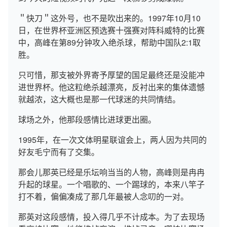
＂快刀＂这外号，也不是吹出来的。1997年10月10
日，在世界杯亚洲区预选赛十强赛对阵科威特的比赛
中，高峰在第89分钟攻入绝杀球，帮助中国队2:1取
胜。
只可惜，那支被外界寄予厚望的国足最终还是没能冲
进世界杯。他这粒绝杀越漂亮，反衬出来的集体遗憾
就越浓，这大概也是那一代球迷的共同情结。
球场之外，他那段感情比进球更出圈。
1995年，在一次文体明星联谊会上，两人因为共同的
好友毛宁而有了交集。
那会儿那英已经是乐坛响当当的人物，高峰则是冉冉
升起的球星。一个唱歌的、一个踢球的，本来八竿子
打不着，偏偏凑成了那几年最被人念叨的一对。
那英对这段感情，投入得几乎不计成本。为了去现场