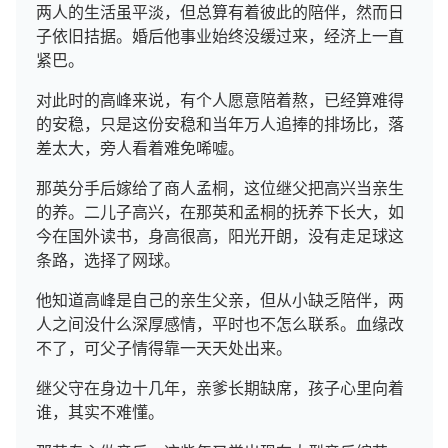
两人的生活虽平淡，但总算有着彼此的陪伴，然而日
子依旧拮据。婚后他事业始终没缓过来，经济上一直
紧巴。
对此时的高峰来说，有个人愿意陪着熬，已经算难得
的安稳，只是这份安稳和当年万人追捧的排场比，落
差太大，旁人看着难免唏嘘。
那英分手后嫁给了商人孟桐，这位继父把高兴当亲生
的养。二儿子高兴，在那英和孟桐的抚养下长大，如
今在国外读书，身高很高，阳光开朗，没有走足球这
条路，选择了网球。
他知道高峰是自己的亲生父亲，但从小缺乏陪伴，两
人之间没什么深厚感情，平时也不怎么联系。血缘改
不了，可父子情得靠一天天处出来。
继父守在身边十几年，亲爹长期缺席，孩子心里向着
谁，其实不难懂。