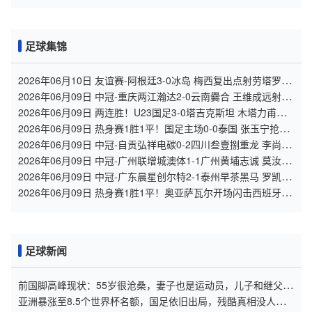
足球集锦
2026年06月10日 友谊赛-阿根廷3-0冰岛 梅西复出点射劳塔罗造
点+中柱阿尔马达破门
2026年06月09日 中冠-重庆两江瀚达2-0云南爨合 王维成远射建
功
2026年06月09日 两连胜！U23国足3-0塔吉克斯坦 木塔力甫闪
击+造点向余望点射
2026年06月09日 热身赛1胜1平！国足主场0-0泰国 张玉宁抢点
中柱国足24脚射门未果
2026年06月09日 中冠-自贡弘祥电碳0-2四川叁壹捌重龙 李尚
霖、邹齐破门
2026年06月09日 中冠-广州联增城澳体1-1广州黄埔志诚 莫汝恒
绝平
2026年06月09日 中冠-广东晨星创尔特2-1泰州早茶黑马 罗凯、
王伟轩破门
2026年06月09日 热身赛1胜1平！奥亚萨瓦尔开场闪击西班牙3-
1秘鲁 16日世界杯首战
足球新闻
前国脚高峰现状：55岁很沧桑，妻子也是运动员，儿子和继父更
亲近
亚洲暴涨至8.5个世界杯名额，国足依旧出局，残酷真相没人敢