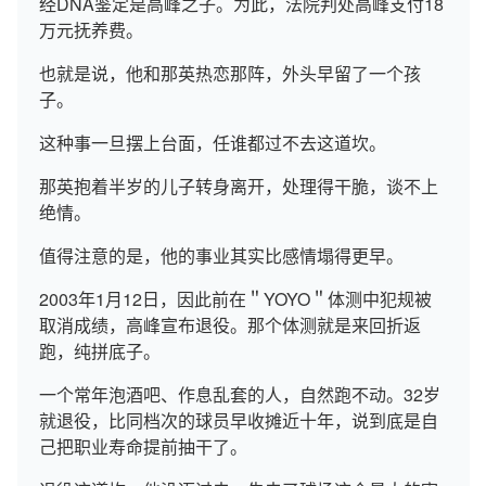
经DNA鉴定是高峰之子。为此，法院判处高峰支付18
万元抚养费。
也就是说，他和那英热恋那阵，外头早留了一个孩
子。
这种事一旦摆上台面，任谁都过不去这道坎。
那英抱着半岁的儿子转身离开，处理得干脆，谈不上
绝情。
值得注意的是，他的事业其实比感情塌得更早。
2003年1月12日，因此前在＂YOYO＂体测中犯规被
取消成绩，高峰宣布退役。那个体测就是来回折返
跑，纯拼底子。
一个常年泡酒吧、作息乱套的人，自然跑不动。32岁
就退役，比同档次的球员早收摊近十年，说到底是自
己把职业寿命提前抽干了。