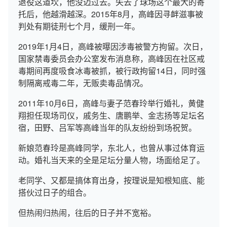
退役这道坎，他没迈过去。失去了球场这个最大的寄
托后，他越滑越深。2015年8月，高峰因寻衅滋事被
判处有期徒刑七个月，缓刑一年。
2019年1月4日，高峰被曝因涉毒被警方拘留。次日，
国家禁毒委员会办公室发布消息称，高峰因在社区戒
毒期间再度吸食冰毒被抓，被行政拘留14日，同时强
制隔离戒毒二年，无贩卖毒品情况。
2011年10月6日，高峰与妻子范春玲举行婚礼，黄健
翔担任现场司仪，戚务生、唐鹏举、金志扬等足坛名
宿，田野、吕军等高峰当年的队友纷纷到场祝贺。
新娘范春玲是高峰同学，东北人，也曾从事过体育运
动。婚礼当天来的全是足坛分量人物，场面给足了。
老同学、又都是搞体育出身，按理说是知根知底、能
搭伙过日子的组合。
但热闹归热闹，往后的日子并不宽裕。