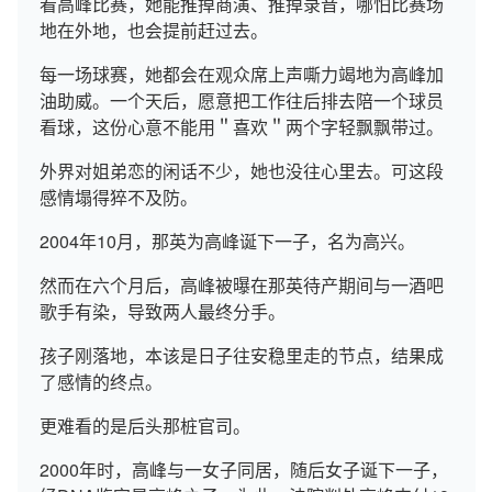
看高峰比赛，她能推掉商演、推掉录音，哪怕比赛场
地在外地，也会提前赶过去。
每一场球赛，她都会在观众席上声嘶力竭地为高峰加
油助威。一个天后，愿意把工作往后排去陪一个球员
看球，这份心意不能用＂喜欢＂两个字轻飘飘带过。
外界对姐弟恋的闲话不少，她也没往心里去。可这段
感情塌得猝不及防。
2004年10月，那英为高峰诞下一子，名为高兴。
然而在六个月后，高峰被曝在那英待产期间与一酒吧
歌手有染，导致两人最终分手。
孩子刚落地，本该是日子往安稳里走的节点，结果成
了感情的终点。
更难看的是后头那桩官司。
2000年时，高峰与一女子同居，随后女子诞下一子，