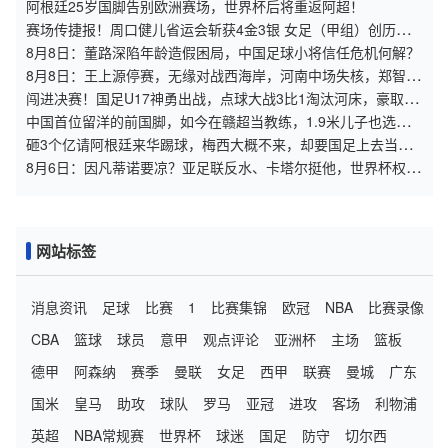
阿根廷25岁国脚告别欧洲赛场，世界杯后将重返阿超！
赛场传捷报！周口健儿省运会斩获4金3银 女足（甲组）创历史
摘银
8月8日：董路深陷年龄造假困局，中国足球小将信任危机何解？
8月8日：王上源停赛，无缘对战西海岸，河南中场失核，郑智率
队剑指亚冠！
闯进决赛！国足U17神勇出战，点球大战3比1淘汰河床，豪取四
战不败！
中国首位留洋的前国脚，如今在赣超当教练，1.9米儿子也选足
球路
砸3个亿请阿根廷来华踢球，梅西大概不来，却要国足上去当陪
练？
8月6日：因凡蒂诺要凉？亚足联反水、卡塔尔挺他，世界杯权力
游戏比决赛点球还刺激！
网站标签
消息资讯
足球
比赛
1
比赛集锦
欧冠
NBA
比赛录像
CBA
篮球
球员
意甲
观点评论
亚洲杯
主场
篮板
德甲
阿森纳
赛季
曼联
女足
西甲
联赛
曼城
广东
国米
皇马
助攻
球队
罗马
亚冠
进攻
客场
利物浦
英超
NBA常规赛
世界杯
球迷
国足
防守
切尔西