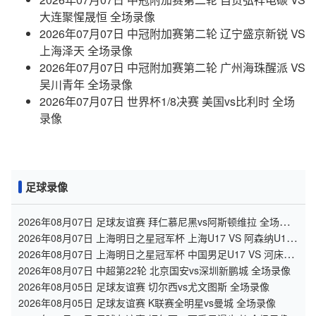
大连聚惺晟恒 全场录像
2026年07月07日 中冠附加赛第二轮 辽宁盛京新锐 VS
上海泽天 全场录像
2026年07月07日 中冠附加赛第二轮 广州海珠醒派 VS
吴川青年 全场录像
2026年07月07日 世界杯1/8决赛 美国vs比利时 全场
录像
足球录像
2026年08月07日 足球友谊赛 拜仁慕尼黑vs阿斯顿维拉 全场录
像
2026年08月07日 上海明日之星冠军杯 上海U17 VS 阿森纳U17
全场录像
2026年08月07日 上海明日之星冠军杯 中国男足U17 VS 河床
U17 全场录像
2026年08月07日 中超第22轮 北京国安vs深圳新鹏城 全场录像
2026年08月05日 足球友谊赛 切尔西vs尤文图斯 全场录像
2026年08月05日 足球友谊赛 K联赛全明星vs曼城 全场录像