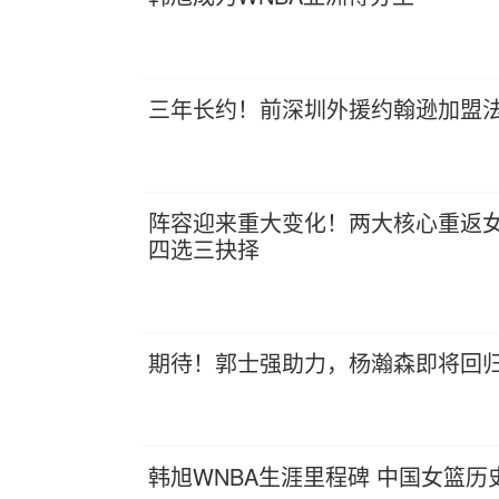
三年长约！前深圳外援约翰逊加盟法
阵容迎来重大变化！两大核心重返
四选三抉择
期待！郭士强助力，杨瀚森即将回
韩旭WNBA生涯里程碑 中国女篮