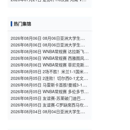
大连英博 全场录像
热门集锦
2026年08月06日 08月06日亚洲大学生篮球
联赛8强赛 北京大学 77 - 79 上海交通大学
2026年08月06日 08月06日亚洲大学生篮球
集锦
联赛8强赛 延世大学 67 - 72 政治大学 集锦
2026年08月06日 WNBA常规赛 达拉斯飞翼
92 - 96 华盛顿神秘人 全场集锦
2026年08月06日 WNBA常规赛 西雅图风暴
86 - 92 纽约自由人 全场集锦
2026年08月06日 WNBA常规赛 菲尼克斯水
星 82 - 96 亚特兰大梦想 全场集锦
2026年08月05日 2场不胜！米兰1-1国米 迪
马尔科破门 恩昆库造点+点射拉莫斯登场
2026年08月05日 2连败！切尔西0-1尤文 热
格罗瓦世界波制胜穆德里克时隔614天复出
2026年08月05日 马雷斯卡首胜!曼城3-1K
联赛全明星 赖因德斯努里破门塞梅尼奥助
2026年08月05日 WNBA常规赛 多伦多节奏
攻
81 - 92 金州女武神 全场集锦
2026年08月05日 友谊赛-苏莱破门迪巴拉助
攻 罗马4-1纽波特郡
2026年08月05日 友谊赛-C罗缺席西马坎送
点 胜利0-2不敌阿尔梅里亚
2026年08月04日 08月04日亚洲大学生篮球
联赛小组赛 延世大学 82 - 83 北京大学 集
锦