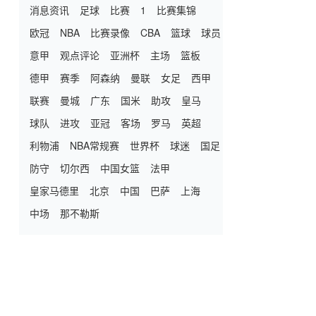
消息资讯
足球
比赛
1
比赛集锦
欧冠
NBA
比赛录像
CBA
篮球
球员
意甲
观点评论
亚洲杯
主场
篮板
德甲
赛季
阿森纳
曼联
女足
西甲
联赛
曼城
广东
国米
助攻
皇马
球队
进攻
亚冠
客场
罗马
英超
利物浦
NBA常规赛
世界杯
球迷
国足
防守
切尔西
中国女篮
法甲
皇家马德里
北京
中国
巴萨
上海
中场
那不勒斯