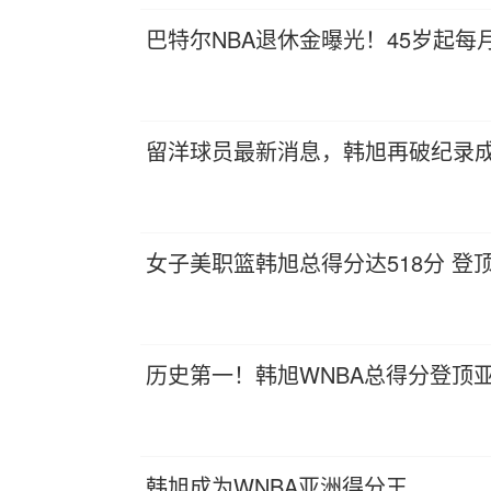
巴特尔NBA退休金曝光！45岁起每
留洋球员最新消息，韩旭再破纪录成
女子美职篮韩旭总得分达518分 登
历史第一！韩旭WNBA总得分登顶
韩旭成为WNBA亚洲得分王