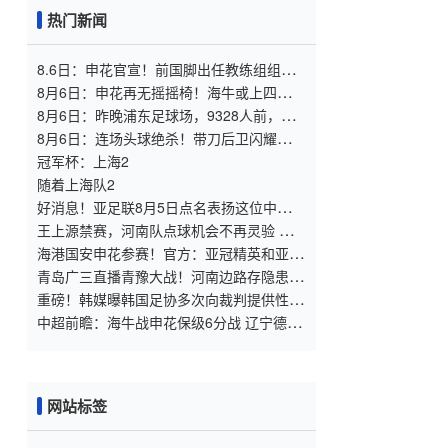
热门新闻
8.6日：申花官宣！前国脚出任教练组组
长，新帅四大候选浮出，于汉超救火？
8月6日：申花再无摇摇椅！海牛或上四大外
援摧花前国脚，这套阵容踢中甲都困难
8月6日：昨晚浦东足球场，9328人前，枪
手主帅竟称国足未来是他
8月6日：连场头球绝杀！带刀后卫闪耀，
U17国足1
冠军杯：上海2
随着上海队2
好消息！亚足联8月5日点名表扬这位中国男
足新星，引发热议
王上源禁赛，河南队点球机会不再灵验 马
拉尼昂射门不佳 郑智目标亚冠资格
海港国安申花参赛！官方：亚冠精英和亚冠
二抽签仪式8月18日进行
青岛广三直播青豫大战！河南边路存隐患，
古斯塔沃等喂饼，西海岸剑指亚冠
重磅！韩媒曝韩国足协多次向裁判提供性服
务 包括世预赛
中超前瞻：海牛战申花保级6分战 辽宁德比
成卡位大战
网站标签