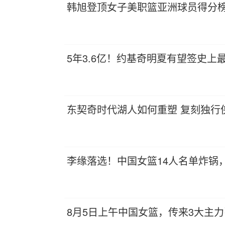
韩旭登顶女子美职篮亚洲球员得分
5年3.6亿！约基奇明夏有望签史上
东契奇时代湖人如何重塑 复刻独行
李缘落选！中国女篮14人名单炸锅
8月5日上午中国女篮，传来3大主