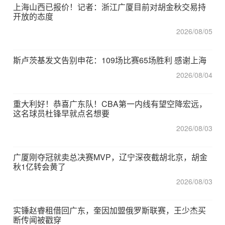
上海山西已报价！记者：浙江广厦目前对胡金秋交易持
开放的态度
2026/08/05
斯卢茨基发文告别申花：109场比赛65场胜利 感谢上海
2026/08/04
重大利好！恭喜广东队！CBA第一内线有望空降宏远，
这名球员杜锋早就点名想要
2026/08/03
广厦刚夺冠就卖总决赛MVP，辽宁深夜截胡北京，胡金
秋1亿转会黄了
2026/08/03
实锤赵睿租借回广东，奎因加盟俄罗斯联赛，王少杰买
断传闻被戳穿