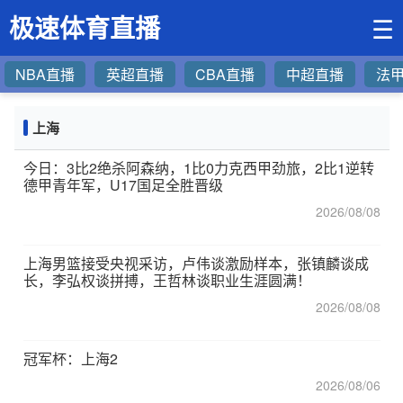
极速体育直播
☰
NBA直播
英超直播
CBA直播
中超直播
法
上海
今日：3比2绝杀阿森纳，1比0力克西甲劲旅，2比1逆转
德甲青年军，U17国足全胜晋级
2026/08/08
上海男篮接受央视采访，卢伟谈激励样本，张镇麟谈成
长，李弘权谈拼搏，王哲林谈职业生涯圆满！
2026/08/08
冠军杯：上海2
2026/08/06