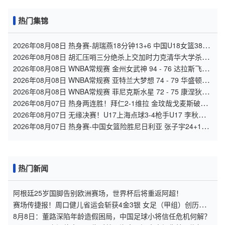
热门集锦
2026年08月08日 热身赛-胡瑞燕18分钟13+6 中国U18女篮38分
大胜蒙古女篮
2026年08月08日 胡汇压哨三分绝杀上交加时力克清华大学杀入
决赛 陈天灿三双
2026年08月08日 WNBA常规赛 金州女武神 94 - 76 达拉斯飞翼
全场集锦
2026年08月08日 WNBA常规赛 亚特兰大梦想 74 - 79 华盛顿神
秘人 全场集锦
2026年08月08日 WNBA常规赛 菲尼克斯水星 72 - 75 康涅狄格
太阳 全场集锦
2026年08月07日 热身两连胜！拜仁2-1维拉 金玟哉戈麦斯破门
迪亚斯替补建功
2026年08月07日 无缘决赛！U17上海点球3-4枪手U17 李秋甫、
李文博失点王启戎扑点
2026年08月07日 热身赛-中国女篮险胜尼日利亚 张子宇24+11
杨舒予12+6
热门新闻
阿根廷25岁国脚告别欧洲赛场，世界杯后将重返阿超！
赛场传捷报！周口健儿省运会斩获4金3银 女足（甲组）创历史
摘银
8月8日：董路深陷年龄造假困局，中国足球小将信任危机何解？