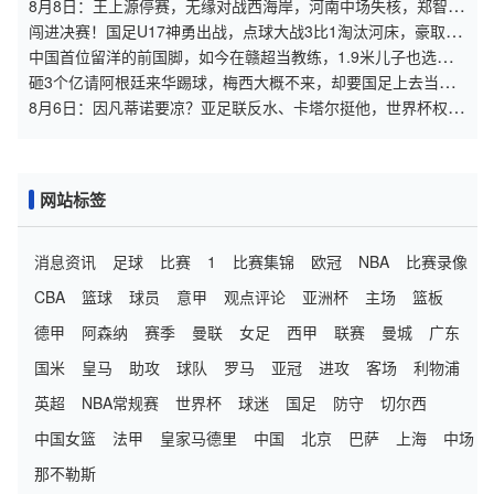
8月8日：王上源停赛，无缘对战西海岸，河南中场失核，郑智率
队剑指亚冠！
闯进决赛！国足U17神勇出战，点球大战3比1淘汰河床，豪取四
战不败！
中国首位留洋的前国脚，如今在赣超当教练，1.9米儿子也选足
球路
砸3个亿请阿根廷来华踢球，梅西大概不来，却要国足上去当陪
练？
8月6日：因凡蒂诺要凉？亚足联反水、卡塔尔挺他，世界杯权力
游戏比决赛点球还刺激！
网站标签
消息资讯
足球
比赛
1
比赛集锦
欧冠
NBA
比赛录像
CBA
篮球
球员
意甲
观点评论
亚洲杯
主场
篮板
德甲
阿森纳
赛季
曼联
女足
西甲
联赛
曼城
广东
国米
皇马
助攻
球队
罗马
亚冠
进攻
客场
利物浦
英超
NBA常规赛
世界杯
球迷
国足
防守
切尔西
中国女篮
法甲
皇家马德里
中国
北京
巴萨
上海
中场
那不勒斯