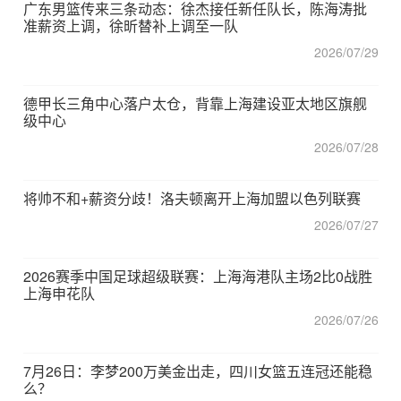
广东男篮传来三条动态：徐杰接任新任队长，陈海涛批
准薪资上调，徐昕替补上调至一队
2026/07/29
德甲长三角中心落户太仓，背靠上海建设亚太地区旗舰
级中心
2026/07/28
将帅不和+薪资分歧！洛夫顿离开上海加盟以色列联赛
2026/07/27
2026赛季中国足球超级联赛：上海海港队主场2比0战胜
上海申花队
2026/07/26
7月26日：李梦200万美金出走，四川女篮五连冠还能稳
么？