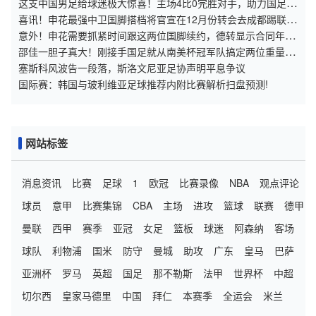
这支中国男足给球迷极大惊喜！主场4比0完胜对手，助力国足扬
眉吐气
喜讯！申花最强中卫国脚搭档将官宣在12月份转会去成都踢联
赛！蓉城球迷点赞欢迎
意外！申花需要抓紧时间跟这两位国脚续约，德转显示合同年底
到期
邵佳一胆子真大！刚接手国足就从南美杯冠军队搞定两位重量级
新归化，都将提前入籍
塞斯科风波告一段落，斯洛文尼亚足协声明平息争议
国际赛：韩国与玻利维亚足球推荐内附比赛解析扫盘预测!
网站标签
消息资讯
比赛
足球
1
欧冠
比赛录像
NBA
观点评论
球员
意甲
比赛集锦
CBA
主场
进攻
篮球
联赛
德甲
曼联
西甲
赛季
亚冠
女足
篮板
球迷
阿森纳
客场
球队
利物浦
国米
防守
曼城
助攻
广东
皇马
巴萨
亚洲杯
罗马
英超
国足
那不勒斯
法甲
世界杯
中超
切尔西
皇家马德里
中国
拜仁
本赛季
全运会
米兰