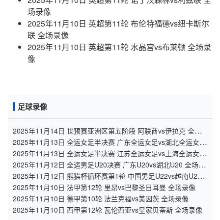
场录像
2025年11月10日 英超第11轮 布伦特福德vs纽卡斯尔
联 全场录像
2025年11月10日 英超第11轮 水晶宫vs布莱顿 全场录
像
足球录像
2025年11月14日 世预赛亚洲区第五阶段 阿联酋vs伊拉克 全场
录像
2025年11月13日 全运女足半决赛 广东全运女足vs湖北全运女足
全场录像
2025年11月13日 全运女足半决赛 江苏全运女足vs上海全运女足
全场录像
2025年11月12日 全运男足U20决赛 广东U20vs湖北U20 全场录
像
2025年11月12日 熊猫杯循环赛第1轮 中国男足U22vs越南U22
全场录像
2025年11月10日 法甲第12轮 里昂vs巴黎圣日耳曼 全场录像
2025年11月10日 德甲第10轮 法兰克福vs美因茨 全场录像
2025年11月10日 西甲第12轮 瓦伦西亚vs皇家贝蒂斯 全场录像