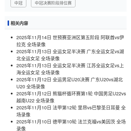
中冠
中冠决赛阶段排位赛
相关内容
2025年11月14日 世预赛亚洲区第五阶段 阿联酋vs伊
拉克 全场录像
2025年11月13日 全运女足半决赛 广东全运女足vs湖
北全运女足 全场录像
2025年11月13日 全运女足半决赛 江苏全运女足vs上
海全运女足 全场录像
2025年11月12日 全运男足U20决赛 广东U20vs湖北
U20 全场录像
2025年11月12日 熊猫杯循环赛第1轮 中国男足U22vs
越南U22 全场录像
2025年11月10日 法甲第12轮 里昂vs巴黎圣日耳曼 全
场录像
2025年11月10日 德甲第10轮 法兰克福vs美因茨 全场
录像