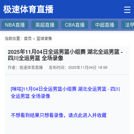
极速体育直播
☰
NBA直播
英超直播
CBA直播
中超直播
法
当前位置：
首页
>
篮球录像
2025年11月04日全运男篮小组赛 湖北全运男篮 -
四川全运男篮 全场录像
作者：极速体育直播
发布时间：2025年11月04日 18:56
[咪咕]11月04日全运男篮小组赛 湖北全运男篮 - 四川
全运男篮 全场录像
不想看到结果只想看录像，请点此进入并收藏