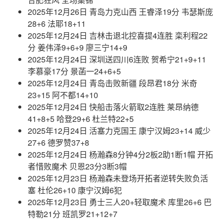
2025年12月26日 青岛力克山西 王睿泽19分 韦瑟斯庞
28+6 法耶18+11
2025年12月24日 吉林击退北控喜提4连胜 栾利程22
分 姜伟泽9+6+9 廖三宁14+9
2025年12月24日 深圳送四川6连败 贺希宁21+9+11
李慕豪17分 景菡一24+6+5
2025年12月24日 青岛击败新疆 段昂君18分 米奇
23+15 阿不都14+10
2025年12月24日 快船击落火箭取2连胜 莱昂纳德
41+8+5 哈登29+6 杜兰特22+5
2025年12月24日 活塞力克国王 康宁汉姆23+14 威少
27+6 德罗赞37+8
2025年12月24日 杨瀚森8分钟4分2板2助1断1帽 开拓
者惜败魔术 贝恩23分3断3帽
2025年12月23日 杨瀚森未登场开拓者逆转失败负活
塞 杜伦26+10 康宁汉姆6犯
2025年12月23日 勇士三人20+轻取魔术 库里26+6 巴
特勒21分 班凯罗21+12+7