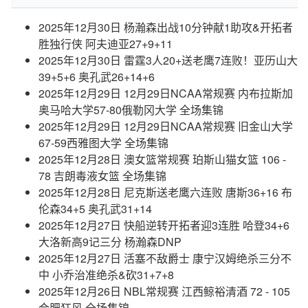
2025年12月30日 杨瀚森出战10分钟献1助攻&开拓者
胜独行侠 阿夫迪亚27+9+11
2025年12月30日 雷霆3人20+送老鹰7连败！亚历山大
39+5+6 奥孔武26+14+6
2025年12月29日 12月29日NCAA常规赛 内布拉斯加
奥马哈大学57-80俄勒冈大学 全场集锦
2025年12月29日 12月29日NCAA常规赛 旧金山大学
67-59西雅图大学 全场集锦
2025年12月28日 澳女篮常规赛 珀斯山猫女篮 106 -
78 吉朗毒液女篮 全场集锦
2025年12月28日 尼克斯送老鹰六连败 唐斯36+16 布
伦森34+5 奥孔武31+14
2025年12月27日 快船逆转开拓者迎3连胜 哈登34+6
大洛新高9记三分 杨瀚森DNP
2025年12月27日 活塞不敌爵士 康宁汉姆绝杀三分不
中 小乔治准绝杀&砍31+7+8
2025年12月26日 NBL常规赛 江西鲸裕清酒 72 - 105
合肥狂风 全场集锦