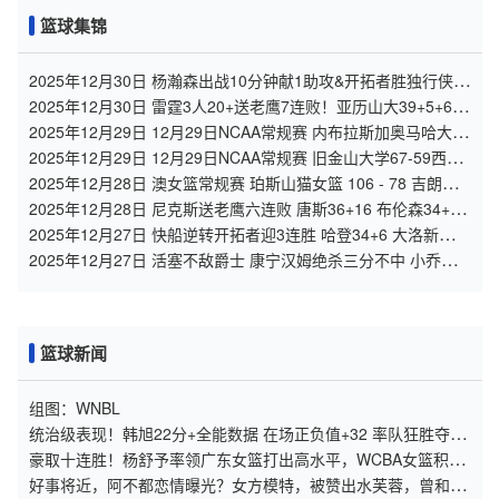
篮球集锦
2025年12月30日 杨瀚森出战10分钟献1助攻&开拓者胜独行侠
阿夫迪亚27+9+11
2025年12月30日 雷霆3人20+送老鹰7连败！亚历山大39+5+6
奥孔武26+14+6
2025年12月29日 12月29日NCAA常规赛 内布拉斯加奥马哈大学
57-80俄勒冈大学 全场集锦
2025年12月29日 12月29日NCAA常规赛 旧金山大学67-59西雅
图大学 全场集锦
2025年12月28日 澳女篮常规赛 珀斯山猫女篮 106 - 78 吉朗毒
液女篮 全场集锦
2025年12月28日 尼克斯送老鹰六连败 唐斯36+16 布伦森34+5
奥孔武31+14
2025年12月27日 快船逆转开拓者迎3连胜 哈登34+6 大洛新高9
记三分 杨瀚森DNP
2025年12月27日 活塞不敌爵士 康宁汉姆绝杀三分不中 小乔治
准绝杀&砍31+7+8
篮球新闻
组图：WNBL
统治级表现！韩旭22分+全能数据 在场正负值+32 率队狂胜夺6
连胜
豪取十连胜！杨舒予率领广东女篮打出高水平，WCBA女篮积分
榜出炉
好事将近，阿不都恋情曝光？女方模特，被赞出水芙蓉，曾和李