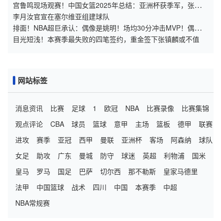
梦绯闻
宫鲁鸣现场观赛！中国女篮2025年总结：亚洲杯获季军，张子宇
崭露头角
李月汝官宣在塞尔维亚组建球队
排面！NBA超巨承认：偶像是姚明！场均30分冲击MVP！偶像的
力量？
目光短浅！本赛季最失败的四笔签约，重金签下张镇麟或不值
网站标签
消息资讯
比赛
足球
1
欧冠
NBA
比赛录像
比赛集锦
观点评论
CBA
球员
篮球
意甲
主场
篮板
德甲
联赛
进攻
赛季
亚冠
西甲
曼联
亚洲杯
客场
阿森纳
球队
女足
助攻
广东
曼城
防守
球迷
英超
利物浦
国米
皇马
罗马
国足
巴萨
切尔西
那不勒斯
皇家马德里
法甲
中国篮球
战术
四川
中国
本赛季
中超
NBA常规赛