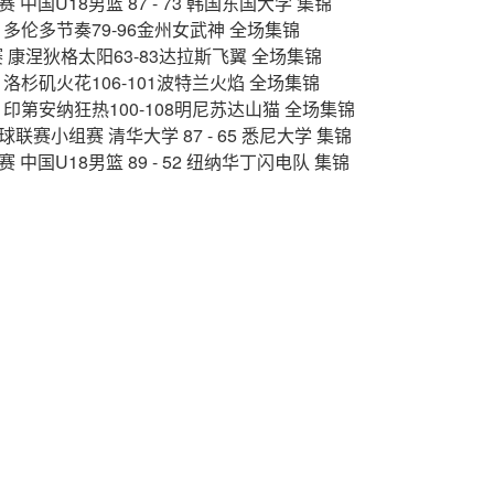
 中国U18男篮 87 - 73 韩国东国大学 集锦
规赛 多伦多节奏79-96金州女武神 全场集锦
常规赛 康涅狄格太阳63-83达拉斯飞翼 全场集锦
赛 洛杉矶火花106-101波特兰火焰 全场集锦
规赛 印第安纳狂热100-108明尼苏达山猫 全场集锦
球联赛小组赛 清华大学 87 - 65 悉尼大学 集锦
赛 中国U18男篮 89 - 52 纽纳华丁闪电队 集锦