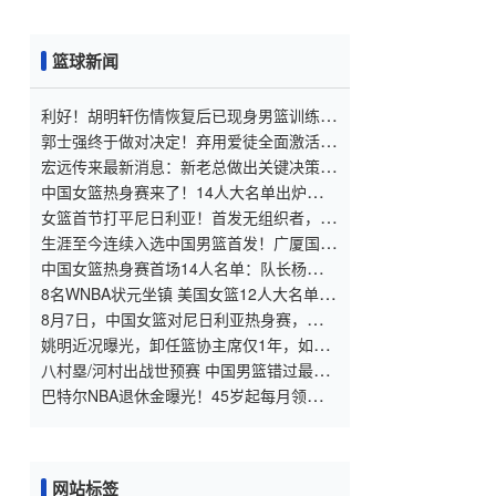
集锦
篮球新闻
利好！胡明轩伤情恢复后已现身男篮训练，
补强后场实力！
郭士强终于做对决定！弃用爱徒全面激活团
队，中国男篮大胜喀麦隆
宏远传来最新消息：新老总做出关键决策，
周鹏敲定600万合同，胡明轩这下被迫营业
中国女篮热身赛来了！14人大名单出炉，
CCTV5领衔三平台免费直播
女篮首节打平尼日利亚！首发无组织者，王
思雨完美兼容张子宇！
生涯至今连续入选中国男篮首发！广厦国手
前锋合同到期未获顶薪续约引热议
中国女篮热身赛首场14人名单：队长杨舒予
回归 张子宇坐镇内线
8名WNBA状元坐镇 美国女篮12人大名单出
炉，银河战舰首战中国女篮
8月7日，中国女篮对尼日利亚热身赛，邓玉
婷首秀预计得7
姚明近况曝光，卸任篮协主席仅1年，如今
现状再次印证易建联的话
八村塁/河村出战世预赛 中国男篮错过最强
日本队
巴特尔NBA退休金曝光！45岁起每月领钱，
62岁后数字惊人真羡慕
网站标签