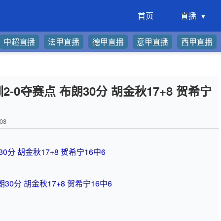
首页
直播
中超直播
法甲直播
德甲直播
意甲直播
西甲直播
圳2-0夺赛点 布朗30分 胡金秋17+8 贺希宁
08
0分 胡金秋17+8 贺希宁16中6
30分 胡金秋17+8 贺希宁16中6